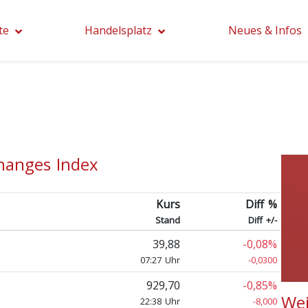
te
Handelsplatz
Neues & Infos
hanges Index
Kurs
Diff %
Stand
Diff +/-
39,88
-0,08%
07:27 Uhr
-0,0300
929,70
-0,85%
Wei
22:38 Uhr
-8,000