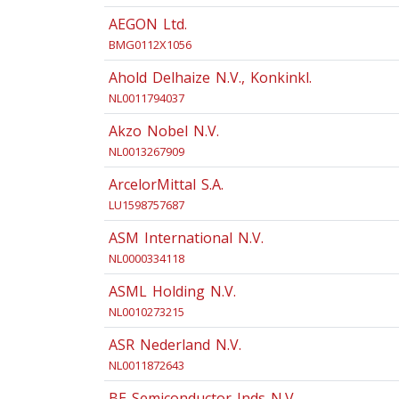
AEGON Ltd.
BMG0112X1056
Ahold Delhaize N.V., Konkinkl.
NL0011794037
Akzo Nobel N.V.
NL0013267909
ArcelorMittal S.A.
LU1598757687
ASM International N.V.
NL0000334118
ASML Holding N.V.
NL0010273215
ASR Nederland N.V.
NL0011872643
BE Semiconductor Inds N.V.