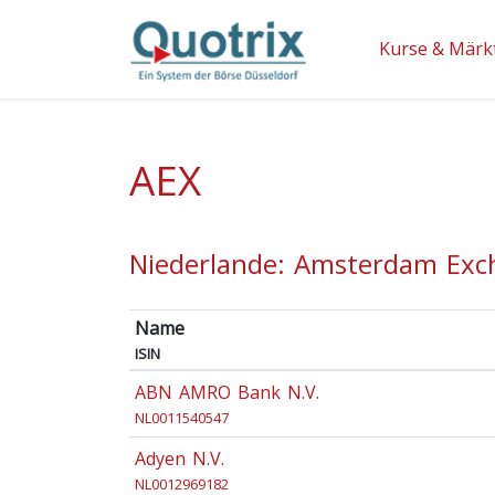
Kurse & Märk
AEX
Niederlande: Amsterdam Exc
Name
ISIN
ABN AMRO Bank N.V.
NL0011540547
Adyen N.V.
NL0012969182