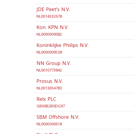
JDE Peet’s N.V.
NL0014332678
Kon. KPN N.V.
NL0000009082
Koninklijke Philips N.V.
NL0000009538
NN Group N.V.
NL0010773842
Prosus N.V.
NL0013654783
Relx PLC
GB00B2B0DG97
SBM Offshore N.V.
NL0000360618