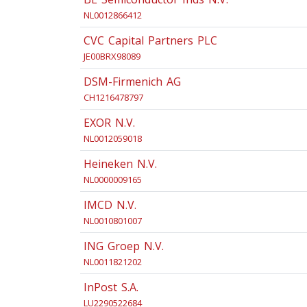
NL0012866412
CVC Capital Partners PLC
JE00BRX98089
DSM-Firmenich AG
CH1216478797
EXOR N.V.
NL0012059018
Heineken N.V.
NL0000009165
IMCD N.V.
NL0010801007
ING Groep N.V.
NL0011821202
InPost S.A.
LU2290522684