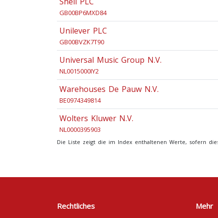
Shell PLC
GB00BP6MXD84
Unilever PLC
GB00BVZK7T90
Universal Music Group N.V.
NL0015000IY2
Warehouses De Pauw N.V.
BE0974349814
Wolters Kluwer N.V.
NL0000395903
Die Liste zeigt die im Index enthaltenen Werte, sofern d
Rechtliches
Mehr