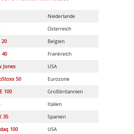
Niederlande
Österreich
 20
Belgien
 40
Frankreich
 Jones
USA
oStoxx 50
Eurozone
E 100
Großbritannien
B
Italien
X 35
Spanien
daq 100
USA