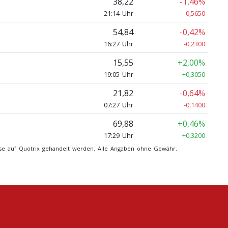
38,22
-1,46%
21:14 Uhr
-0,5650
54,84
-0,42%
16:27 Uhr
-0,2300
15,55
+2,00%
19:05 Uhr
+0,3050
21,82
-0,64%
07:27 Uhr
-0,1400
69,88
+0,46%
17:29 Uhr
+0,3200
iese auf Quotrix gehandelt werden. Alle Angaben ohne Gewähr.