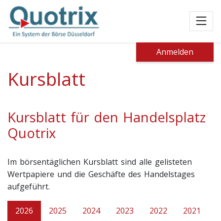
Toggl
Anmelden
Kursblatt
Kursblatt für den Handelsplatz
Quotrix
Im börsentäglichen Kursblatt sind alle gelisteten
Wertpapiere und die Geschäfte des Handelstages
aufgeführt.
2026
2025
2024
2023
2022
2021