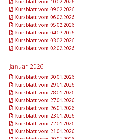
Kursblatt vom 10.02.2026
Kursblatt vom 09.02.2026
Kursblatt vom 06.02.2026
Kursblatt vom 05.02.2026
Kursblatt vom 04.02.2026
Kursblatt vom 03.02.2026
Kursblatt vom 02.02.2026
Januar 2026
Kursblatt vom 30.01.2026
Kursblatt vom 29.01.2026
Kursblatt vom 28.01.2026
Kursblatt vom 27.01.2026
Kursblatt vom 26.01.2026
Kursblatt vom 23.01.2026
Kursblatt vom 22.01.2026
Kursblatt vom 21.01.2026