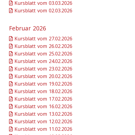
Kursblatt vom 03.03.2026
Kursblatt vom 02.03.2026
Februar 2026
Kursblatt vom 27.02.2026
Kursblatt vom 26.02.2026
Kursblatt vom 25.02.2026
Kursblatt vom 24.02.2026
Kursblatt vom 23.02.2026
Kursblatt vom 20.02.2026
Kursblatt vom 19.02.2026
Kursblatt vom 18.02.2026
Kursblatt vom 17.02.2026
Kursblatt vom 16.02.2026
Kursblatt vom 13.02.2026
Kursblatt vom 12.02.2026
Kursblatt vom 11.02.2026