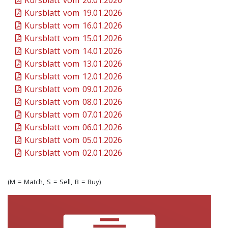
Kursblatt vom 20.01.2026
Kursblatt vom 19.01.2026
Kursblatt vom 16.01.2026
Kursblatt vom 15.01.2026
Kursblatt vom 14.01.2026
Kursblatt vom 13.01.2026
Kursblatt vom 12.01.2026
Kursblatt vom 09.01.2026
Kursblatt vom 08.01.2026
Kursblatt vom 07.01.2026
Kursblatt vom 06.01.2026
Kursblatt vom 05.01.2026
Kursblatt vom 02.01.2026
(M = Match, S = Sell, B = Buy)