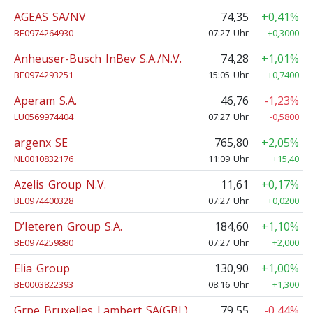
AGEAS SA/NV
74,35
+0,41%
BE0974264930
07:27 Uhr
+0,3000
Anheuser-Busch InBev S.A./N.V.
74,28
+1,01%
BE0974293251
15:05 Uhr
+0,7400
Aperam S.A.
46,76
-1,23%
LU0569974404
07:27 Uhr
-0,5800
argenx SE
765,80
+2,05%
NL0010832176
11:09 Uhr
+15,40
Azelis Group N.V.
11,61
+0,17%
BE0974400328
07:27 Uhr
+0,0200
D’Ieteren Group S.A.
184,60
+1,10%
BE0974259880
07:27 Uhr
+2,000
Elia Group
130,90
+1,00%
BE0003822393
08:16 Uhr
+1,300
Grpe Bruxelles Lambert SA(GBL)
79,55
-0,44%