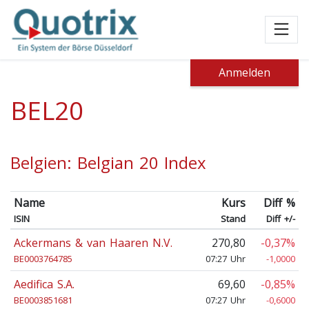
Toggl
Anmelden
BEL20
Belgien: Belgian 20 Index
Name
Kurs
Diff %
ISIN
Stand
Diff +/-
Ackermans & van Haaren N.V.
270,80
-0,37%
BE0003764785
07:27 Uhr
-1,0000
Aedifica S.A.
69,60
-0,85%
BE0003851681
07:27 Uhr
-0,6000