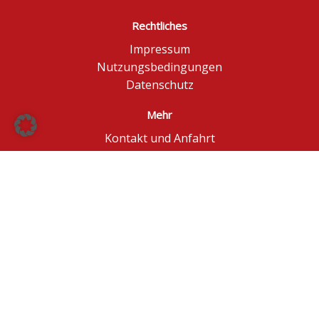
Rechtliches
Impressum
Nutzungsbedingungen
Datenschutz
Mehr
Kontakt und Anfahrt
Börse Düsseldorf
BÖAG Börsen AG
© BÖAG Börsen AG - Alle Angaben ohne Gewähr!
Kursinformationen in Echtzeit - ggf. im Browser
aktualisieren.
Powered by
GOYAX.de