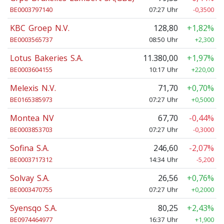
BE0003797140
07:27 Uhr
-0,3500
KBC Groep N.V.
128,80
+1,82%
BE0003565737
08:50 Uhr
+2,300
Lotus Bakeries S.A.
11.380,00
+1,97%
BE0003604155
10:17 Uhr
+220,00
Melexis N.V.
71,70
+0,70%
BE0165385973
07:27 Uhr
+0,5000
Montea NV
67,70
-0,44%
BE0003853703
07:27 Uhr
-0,3000
Sofina S.A.
246,60
-2,07%
BE0003717312
14:34 Uhr
-5,200
Solvay S.A.
26,56
+0,76%
BE0003470755
07:27 Uhr
+0,2000
Syensqo S.A.
80,25
+2,43%
BE0974464977
16:37 Uhr
+1,900