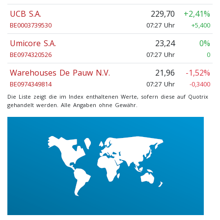
UCB S.A.
229,70
+2,41%
BE0003739530
07:27 Uhr
+5,400
Umicore S.A.
23,24
0%
BE0974320526
07:27 Uhr
0
Warehouses De Pauw N.V.
21,96
-1,52%
BE0974349814
07:27 Uhr
-0,3400
Die Liste zeigt die im Index enthaltenen Werte, sofern diese auf Quotrix
gehandelt werden. Alle Angaben ohne Gewähr.