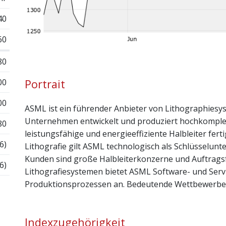
40
60
80
00
Portrait
00
ASML ist ein führender Anbieter von Lithographiesyst
Unternehmen entwickelt und produziert hochkomplex
80
leistungsfähige und energieeffiziente Halbleiter fer
6)
Lithografie gilt ASML technologisch als Schlüsselun
Kunden sind große Halbleiterkonzerne und Auftragsf
6)
Lithografiesystemen bietet ASML Software- und Ser
Produktionsprozessen an. Bedeutende Wettbewerber 
Indexzugehörigkeit