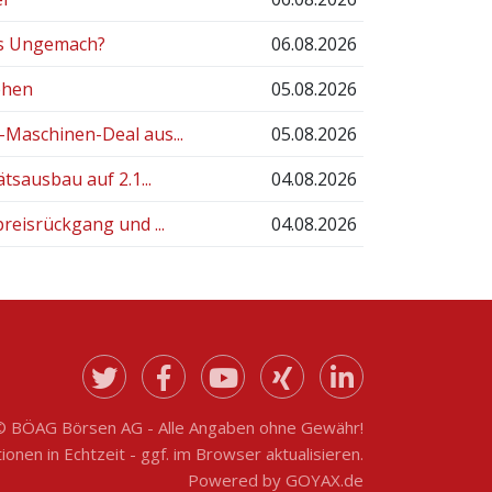
es Ungemach?
06.08.2026
ehen
05.08.2026
aschinen-Deal aus...
05.08.2026
sausbau auf 2.1...
04.08.2026
eisrückgang und ...
04.08.2026
© BÖAG Börsen AG - Alle Angaben ohne Gewähr!
onen in Echtzeit - ggf. im Browser aktualisieren.
Powered by
GOYAX.de