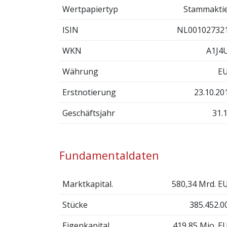
Wertpapiertyp
Stammakti
ISIN
NL00102732
WKN
A1J4
Währung
E
Erstnotierung
23.10.20
Geschäftsjahr
31.1
Fundamentaldaten
Marktkapital.
580,34 Mrd. E
Stücke
385.452.0
Eigenkapital
419,85 Mio. E