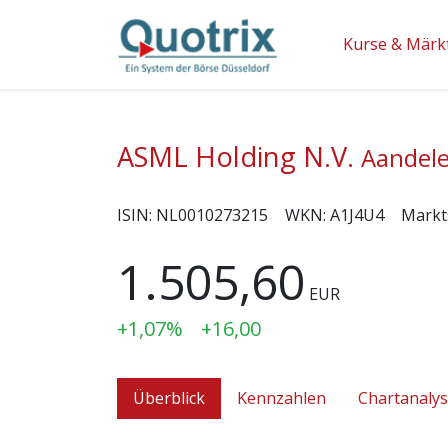
Kurse & Märk
ASML Holding N.V.
Aandele
ISIN:
NL0010273215
WKN:
A1J4U4
Markt
1.505,60
EUR
+1,07%
+16,00
Überblick
Kennzahlen
Chartanaly