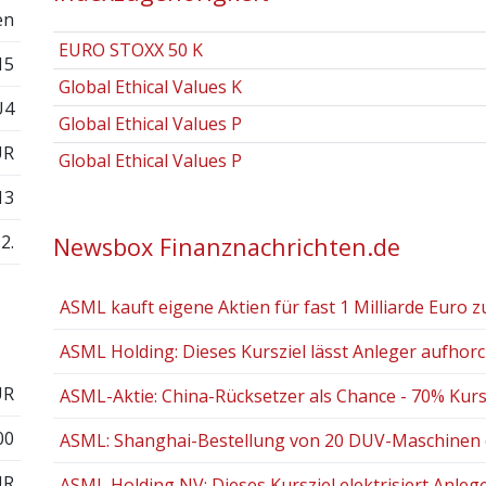
en
EURO STOXX 50 K
15
Global Ethical Values K
U4
Global Ethical Values P
UR
Global Ethical Values P
13
2.
Newsbox Finanznachrichten.de
ASML kauft eigene Aktien für fast 1 Milliarde Euro zur
ASML Holding: Dieses Kursziel lässt Anleger aufhor
UR
ASML-Aktie: China-Rücksetzer als Chance - 70% Kurspo
00
ASML: Shanghai-Bestellung von 20 DUV-Maschinen e
UR
ASML Holding NV: Dieses Kursziel elektrisiert Anleg