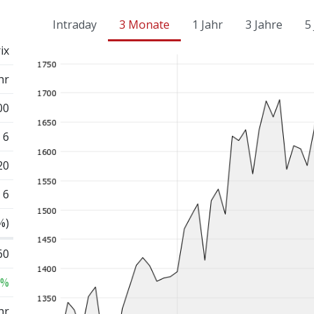
Intraday
3 Monate
1 Jahr
3 Jahre
5
ix
hr
00
6
20
6
%)
60
 %
hr