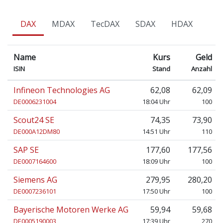
DAX
MDAX
TecDAX
SDAX
HDAX
Name
Kurs
Geld
ISIN
Stand
Anzahl
Infineon Technologies AG
62,08
62,09
DE0006231004
18:04 Uhr
100
Scout24 SE
74,35
73,90
DE000A12DM80
14:51 Uhr
110
SAP SE
177,60
177,56
DE0007164600
18:09 Uhr
100
Siemens AG
279,95
280,20
DE0007236101
17:50 Uhr
100
Bayerische Motoren Werke AG
59,94
59,68
DE0005190003
17:39 Uhr
270