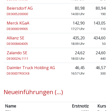
Beiersdorf AG
80,98
80,94
DE0005200000
14:00 Uhr
190
Merck KGaA
142,90
143,05
DE0006599905
17:27 Uhr
110
Allianz SE
435,20
434,60
DE0008404005
18:09 Uhr
50
Zalando SE
24,62
24,60
DE000ZAL1111
18:03 Uhr
440
Daimler Truck Holding AG
46,45
46,57
DE000DTR0CK8
16:57 Uhr
300
Neueinführungen
(…)
Name
Erstnotiz
Kurs