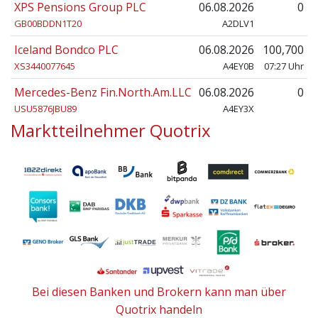
XPS Pensions Group PLC
06.08.2026
0
GB00BDDN1T20
A2DLV1
Iceland Bondco PLC
06.08.2026
100,700
XS3440077645
A4EY0B
07:27 Uhr
Mercedes-Benz Fin.North.Am.LLC
06.08.2026
0
USU5876JBU89
A4EY3X
Marktteilnehmer Quotrix
Bei diesen Banken und Brokern kann man über
Quotrix handeln