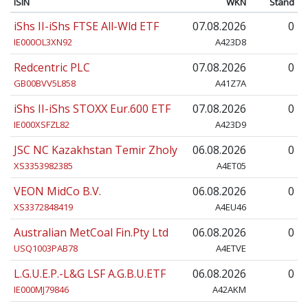
ISIN
WKN
Stand
iShs II-iShs FTSE All-Wld ETF
07.08.2026
0
IE000OL3XN92
A423D8
Redcentric PLC
07.08.2026
0
GB00BVV5L858
A41Z7A
iShs II-iShs STOXX Eur.600 ETF
07.08.2026
0
IE000XSFZL82
A423D9
JSC NC Kazakhstan Temir Zholy
06.08.2026
0
XS3353982385
A4ET05
VEON MidCo B.V.
06.08.2026
0
XS3372848419
A4EU46
Australian MetCoal Fin.Pty Ltd
06.08.2026
0
USQ1003PAB78
A4ETVE
L.G.U.E.P.-L&G LSF A.G.B.U.ETF
06.08.2026
0
IE000MJ79846
A42AKM