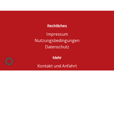
Rechtliches
Impressum
Nutzungsbedingungen
Datenschutz
Mehr
Kontakt und Anfahrt
Börse Düsseldorf
BÖAG Börsen AG
© BÖAG Börsen AG - Alle Angaben ohne Gewähr!
Kursinformationen in Echtzeit - ggf. im Browser