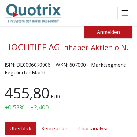
Toggl
Anmelden
HOCHTIEF AG
Inhaber-Aktien o.N.
ISIN:
DE0006070006
WKN:
607000
Marktsegment:
Regulierter Markt
455,80
EUR
+0,53%
+2,400
Überblick
Kennzahlen
Chartanalyse