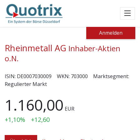
Toggl
Anmelden
Rheinmetall AG
Inhaber-Aktien
o.N.
ISIN:
DE0007030009
WKN:
703000
Marktsegment:
Regulierter Markt
1.160,00
EUR
+1,10%
+12,60