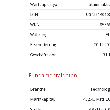
Wertpapiertyp
Stammakti
ISIN
US45814010
WKN
8556
Währung
E
Erstnotierung
20.12.20
Geschäftsjahr
31.1
Fundamentaldaten
Branche
Technolog
Marktkapital.
432,43 Mrd. E
Stücke
4.971.000.0