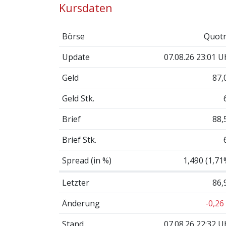
Kursdaten
Börse
Quotr
Update
07.08.26 23:01 U
Geld
87,
Geld Stk.
Brief
88,
Brief Stk.
Spread (in %)
1,490 (1,71
Letzter
86,
Änderung
-0,26
Stand
07.08.26 22:32 U