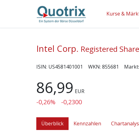
Kurse & Märk
Intel Corp.
Registered Share
ISIN:
US4581401001
WKN:
855681
Markt
86,99
EUR
-0,26%
-0,2300
Überblick
Kennzahlen
Chartanaly