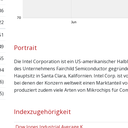
86
22
51
49
Portrait
65
Die Intel Corporation ist ein US-amerikanischer Halbl
des Unternehmens Fairchild Semiconductor gegründ
94
Hauptsitz in Santa Clara, Kalifornien. Intel Corp. is
6)
bei denen der Konzern weltweit einen Marktanteil v
produziert zudem viele Arten von Mikrochips für Com
5)
Indexzugehörigkeit
Dow Jones Industrial Average K