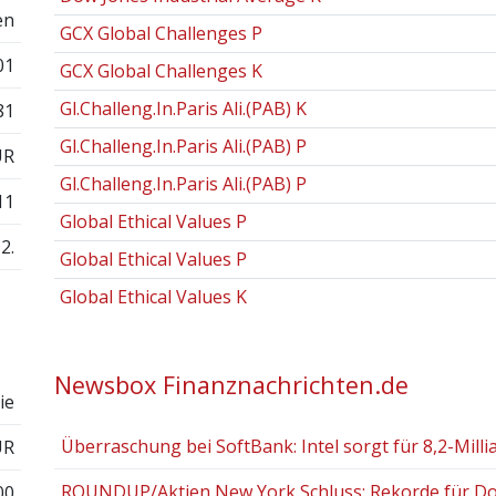
en
GCX Global Challenges P
01
GCX Global Challenges K
Gl.Challeng.In.Paris Ali.(PAB) K
81
Gl.Challeng.In.Paris Ali.(PAB) P
UR
Gl.Challeng.In.Paris Ali.(PAB) P
11
Global Ethical Values P
2.
Global Ethical Values P
Global Ethical Values K
Newsbox Finanznachrichten.de
ie
Überraschung bei SoftBank: Intel sorgt für 8,2-Millia
UR
ROUNDUP/Aktien New York Schluss: Rekorde für Dow
00