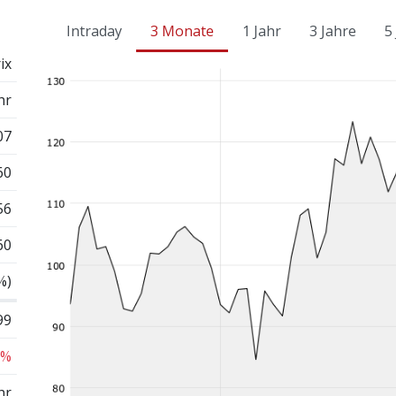
Intraday
3 Monate
1 Jahr
3 Jahre
5
ix
hr
07
60
56
60
%)
99
 %
hr