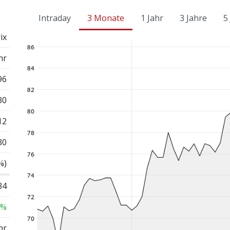
Intraday
3 Monate
1 Jahr
3 Jahre
5
ix
hr
96
30
12
30
%)
34
 %
hr