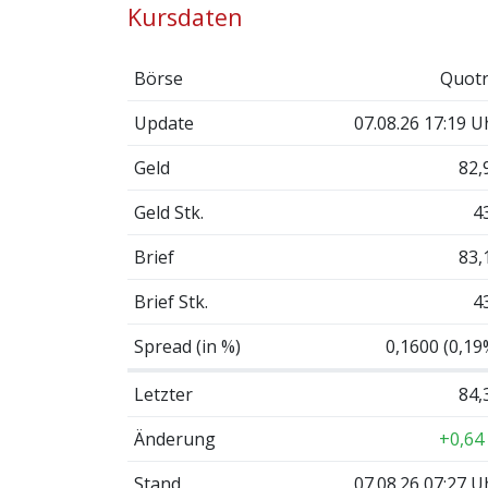
Kursdaten
Börse
Quotr
Update
07.08.26 17:19 U
Geld
82,
Geld Stk.
4
Brief
83,
Brief Stk.
4
Spread (in %)
0,1600 (0,19
Letzter
84,
Änderung
+0,64
Stand
07.08.26 07:27 U