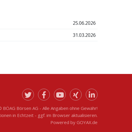
25.06.2026
31.03.2026
© BÖAG Börsen AG - Alle Angaben ohne Gewähr!
onen in Echtzeit - ggf. im Browser aktualisieren.
Powered by
GOYAX.de