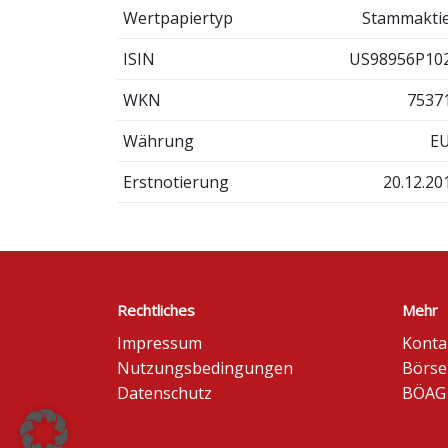
Wertpapiertyp
Stammakti
ISIN
US98956P10
WKN
7537
Währung
E
Erstnotierung
20.12.20
Rechtliches
Mehr
Impressum
Konta
Nutzungsbedingungen
Börse
Datenschutz
BÖAG 