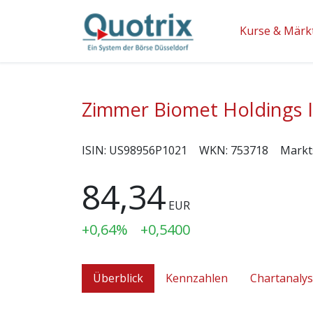
Kurse & Märk
Zimmer Biomet Holdings 
ISIN:
US98956P1021
WKN:
753718
Markt
84,34
EUR
+0,64%
+0,5400
Überblick
Kennzahlen
Chartanaly