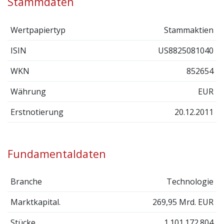
Stammdaten
Wertpapiertyp
Stammaktien
ISIN
US8825081040
WKN
852654
Währung
EUR
Erstnotierung
20.12.2011
Fundamentaldaten
Branche
Technologie
Marktkapital.
269,95 Mrd. EUR
Stücke
1.101.172.804