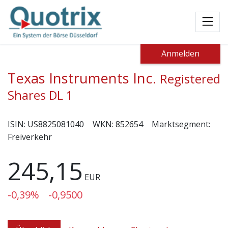
Toggl
Anmelden
Texas Instruments Inc.
Registered
Shares DL 1
ISIN:
US8825081040
WKN:
852654
Marktsegment:
Freiverkehr
245,15
EUR
-0,39%
-0,9500