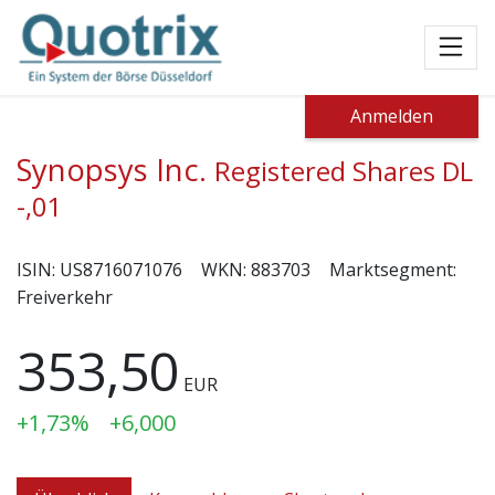
Toggl
Anmelden
Synopsys Inc.
Registered Shares DL
-,01
ISIN:
US8716071076
WKN:
883703
Marktsegment:
Freiverkehr
353,50
EUR
+1,73%
+6,000