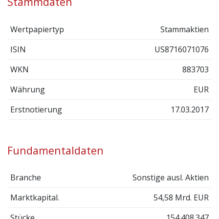
Stammdaten
Wertpapiertyp
Stammaktien
ISIN
US8716071076
WKN
883703
Währung
EUR
Erstnotierung
17.03.2017
Fundamentaldaten
Branche
Sonstige ausl. Aktien
Marktkapital.
54,58 Mrd. EUR
Stücke
154.408.347