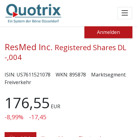
Toggl
Anmelden
ResMed Inc.
Registered Shares DL
-,004
ISIN:
US7611521078
WKN:
895878
Marktsegment:
Freiverkehr
176,55
EUR
-8,99%
-17,45