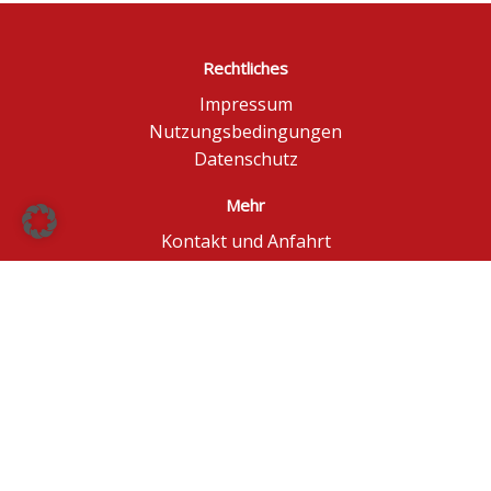
Rechtliches
Impressum
Nutzungsbedingungen
Datenschutz
Mehr
Kontakt und Anfahrt
Börse Düsseldorf
BÖAG Börsen AG
© BÖAG Börsen AG - Alle Angaben ohne Gewähr!
Kursinformationen in Echtzeit - ggf. im Browser
aktualisieren.
Powered by
GOYAX.de