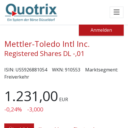
Toggl
Anmelden
Mettler-Toledo Intl Inc.
Registered Shares DL -,01
ISIN:
US5926881054
WKN:
910553
Marktsegment:
Freiverkehr
1.231,00
EUR
-0,24%
-3,000