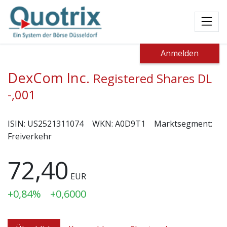
Toggl
Anmelden
DexCom Inc.
Registered Shares DL
-,001
ISIN:
US2521311074
WKN:
A0D9T1
Marktsegment:
Freiverkehr
72,40
EUR
+0,84%
+0,6000