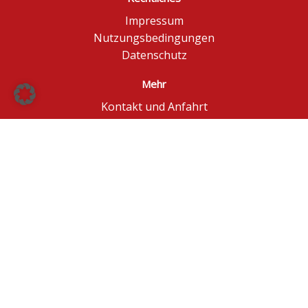
Impressum
Nutzungsbedingungen
Datenschutz
Mehr
Kontakt und Anfahrt
Börse Düsseldorf
BÖAG Börsen AG
© BÖAG Börsen AG - Alle Angaben ohne Gewähr!
Kursinformationen in Echtzeit - ggf. im Browser
aktualisieren.
Powered by
GOYAX.de