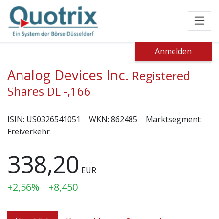
Toggl
Anmelden
Analog Devices Inc.
Registered
Shares DL -,166
ISIN:
US0326541051
WKN:
862485
Marktsegment:
Freiverkehr
338,20
EUR
+2,56%
+8,450