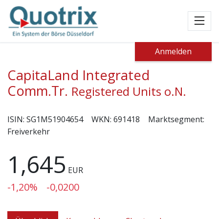
Toggl
Anmelden
CapitaLand Integrated
Comm.Tr.
Registered Units o.N.
ISIN:
SG1M51904654
WKN:
691418
Marktsegment:
Freiverkehr
1,645
EUR
-1,20%
-0,0200