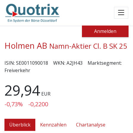
Toggl
Anmelden
Holmen AB
Namn-Aktier Cl. B SK 25
ISIN:
SE0011090018
WKN:
A2JH43
Marktsegment:
Freiverkehr
29,94
EUR
-0,73%
-0,2200
Überblick
Kennzahlen
Chartanalyse