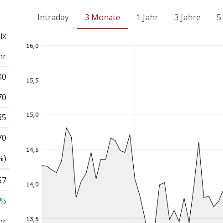
Intraday
3 Monate
1 Jahr
3 Jahre
5
ix
hr
40
70
65
70
%)
57
 %
hr