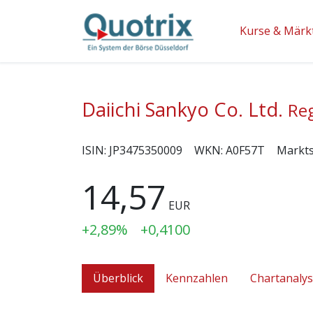
Kurse & Märk
Daiichi Sankyo Co. Ltd.
Reg
ISIN:
JP3475350009
WKN:
A0F57T
Markt
14,57
EUR
+2,89%
+0,4100
Überblick
Kennzahlen
Chartanaly