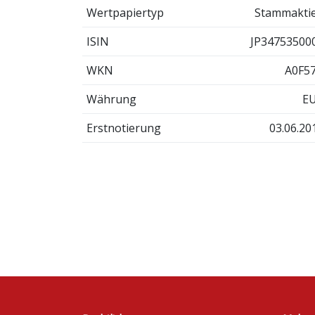
Wertpapiertyp
Stammakti
ISIN
JP34753500
WKN
A0F5
Währung
E
Erstnotierung
03.06.20