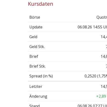
Kursdaten
Börse
Quotr
Update
06.08.26 14:55 U
Geld
14,
Geld Stk.
Brief
14,
Brief Stk.
Spread (in %)
0,2520 (1,75
Letzter
14,
Änderung
+2,89
Stand
06.08.26 07:27 U