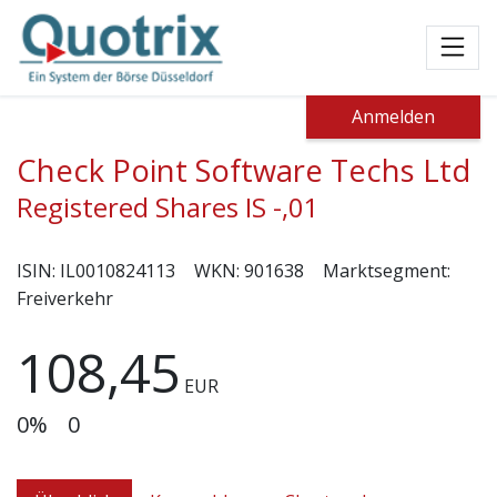
Toggl
Anmelden
Check Point Software Techs Ltd
Registered Shares IS -,01
ISIN:
IL0010824113
WKN:
901638
Marktsegment:
Freiverkehr
108,45
EUR
0%
0