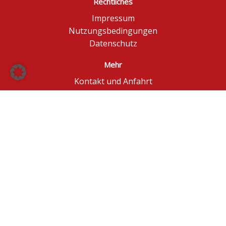
Rechtliches
Impressum
Nutzungsbedingungen
Datenschutz
Mehr
Kontakt und Anfahrt
Börse Düsseldorf
BÖAG Börsen AG
© BÖAG Börsen AG - Alle Angaben ohne Gewähr!
Kursinformationen in Echtzeit - ggf. im Browser
aktualisieren.
Powered by
GOYAX.de