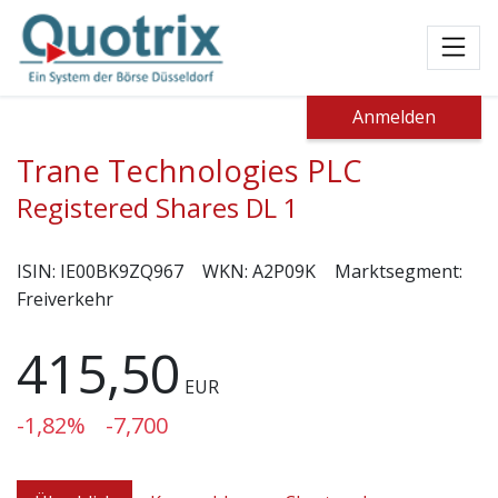
Toggl
Anmelden
Trane Technologies PLC
Registered Shares DL 1
ISIN:
IE00BK9ZQ967
WKN:
A2P09K
Marktsegment:
Freiverkehr
415,50
EUR
-1,82%
-7,700