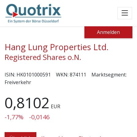
Toggl
Anmelden
Hang Lung Properties Ltd.
Registered Shares o.N.
ISIN:
HK0101000591
WKN:
874111
Marktsegment:
Freiverkehr
0,8102
EUR
-1,77%
-0,0146