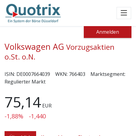
Toggl
Anmelden
Volkswagen AG
Vorzugsaktien
o.St. o.N.
ISIN:
DE0007664039
WKN:
766403
Marktsegment:
Regulierter Markt
75,14
EUR
-1,88%
-1,440