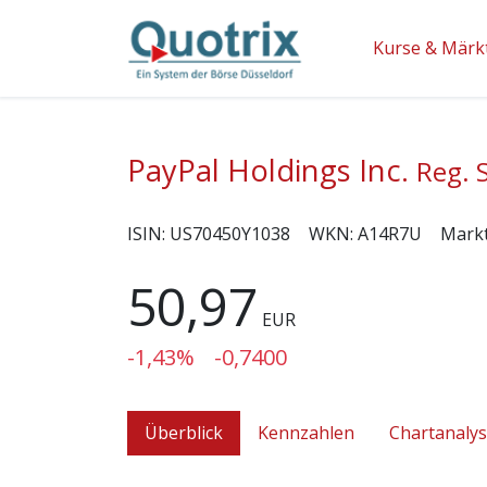
Kurse & Märk
PayPal Holdings Inc.
Reg. 
ISIN:
US70450Y1038
WKN:
A14R7U
Mark
50,97
EUR
-1,43%
-0,7400
Überblick
Kennzahlen
Chartanaly