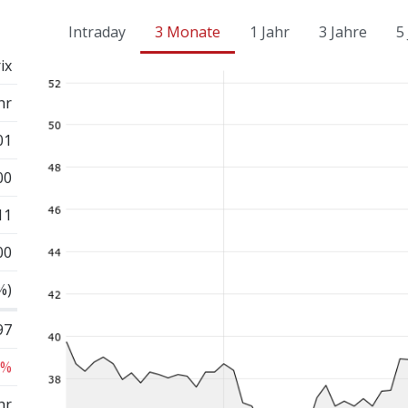
Intraday
3 Monate
1 Jahr
3 Jahre
5
ix
hr
01
00
11
00
%)
97
 %
hr