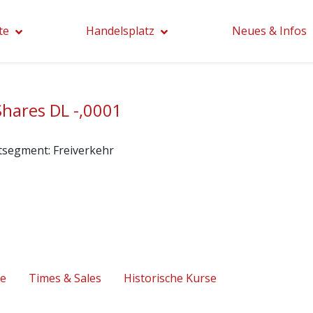
te
Handelsplatz
Neues & Infos
Shares DL -,0001
tsegment:
Freiverkehr
se
Times & Sales
Historische Kurse