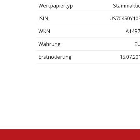
Wertpapiertyp
Stammakti
ISIN
US70450Y10
WKN
A14R
Währung
E
Erstnotierung
15.07.20