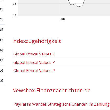
81
71
36
92
Indexzugehörigkeit
84
Global Ethical Values K
97
Global Ethical Values P
5)
Global Ethical Values P
6)
Newsbox Finanznachrichten.de
PayPal im Wandel: Strategische Chancen im Zahlun