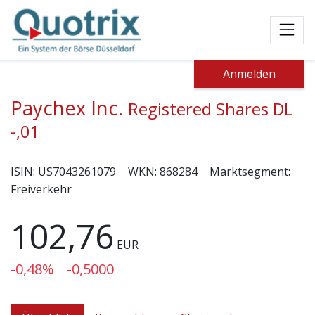
Toggl
Anmelden
Paychex Inc.
Registered Shares DL
-,01
ISIN:
US7043261079
WKN:
868284
Marktsegment:
Freiverkehr
102,76
EUR
-0,48%
-0,5000