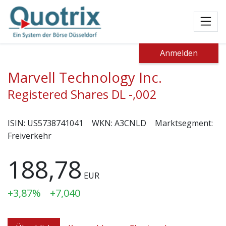
Toggl
Anmelden
Marvell Technology Inc.
Registered Shares DL -,002
ISIN:
US5738741041
WKN:
A3CNLD
Marktsegment:
Freiverkehr
188,78
EUR
+3,87%
+7,040