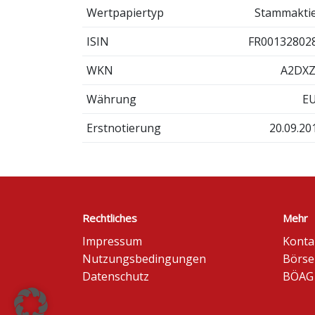
Wertpapiertyp
Stammakti
ISIN
FR00132802
WKN
A2DX
Währung
E
Erstnotierung
20.09.20
Rechtliches
Mehr
Impressum
Konta
Nutzungsbedingungen
Börse
Datenschutz
BÖAG 