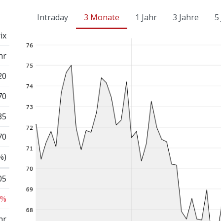
Intraday
3 Monate
1 Jahr
3 Jahre
5
ix
hr
20
70
35
70
%)
05
 %
hr