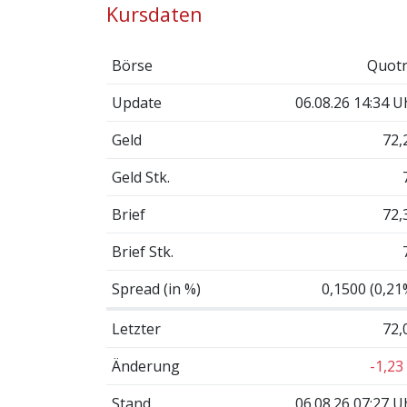
Kursdaten
Börse
Quotr
Update
06.08.26 14:34 U
Geld
72,
Geld Stk.
Brief
72,
Brief Stk.
Spread (in %)
0,1500 (0,21
Letzter
72,
Änderung
-1,23
Stand
06.08.26 07:27 U