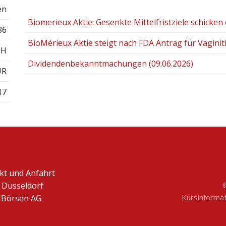
en
Biomerieux Aktie: Gesenkte Mittelfristziele schicken 
86
BioMérieux Aktie steigt nach FDA Antrag für Vaginit
ZH
Dividendenbekanntmachungen (09.06.2026)
UR
17
kt und Anfahrt
 Düsseldorf
Kursinformati
Börsen AG