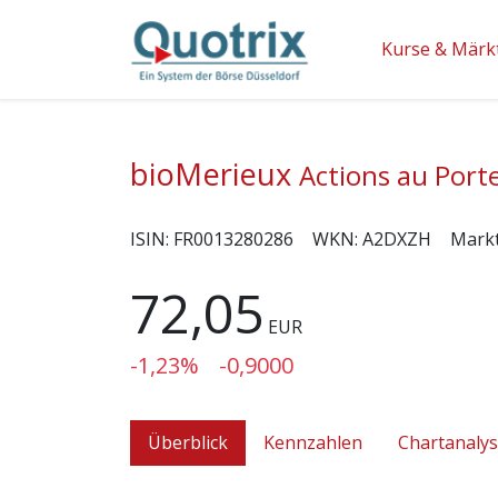
Kurse & Märk
bioMerieux
Actions au Porte
ISIN:
FR0013280286
WKN:
A2DXZH
Mark
72,05
EUR
-1,23%
-0,9000
Überblick
Kennzahlen
Chartanaly