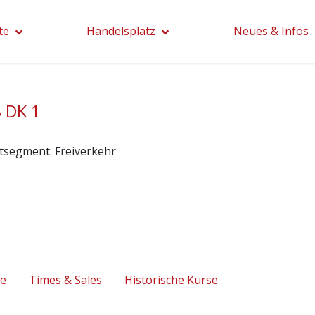
te
Handelsplatz
Neues & Infos
 DK 1
tsegment:
Freiverkehr
se
Times & Sales
Historische Kurse