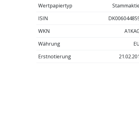
Wertpapiertyp
Stammakti
ISIN
DK00604485
WKN
A1KA
Währung
E
Erstnotierung
21.02.20