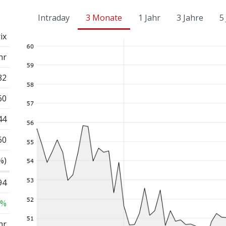
Intraday
3 Monate
1 Jahr
3 Jahre
5
ix
hr
82
60
44
60
%)
94
 %
hr