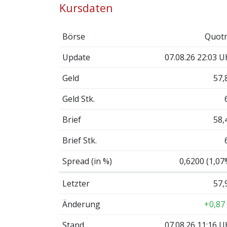
Kursdaten
Börse
Quotr
Update
07.08.26 22:03 U
Geld
57,
Geld Stk.
Brief
58,
Brief Stk.
Spread (in %)
0,6200 (1,07
Letzter
57,
Änderung
+0,87
Stand
07.08.26 11:16 U