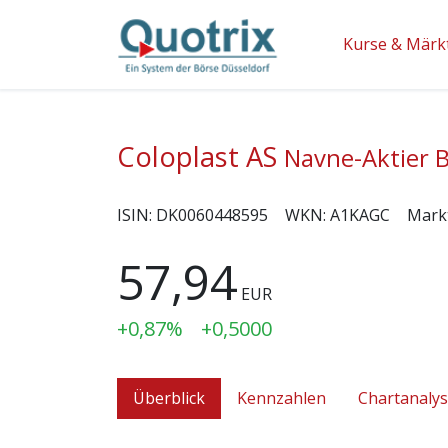
Kurse & Märk
Coloplast AS
Navne-Aktier B
ISIN:
DK0060448595
WKN:
A1KAGC
Mark
57,94
EUR
+0,87%
+0,5000
Überblick
Kennzahlen
Chartanaly