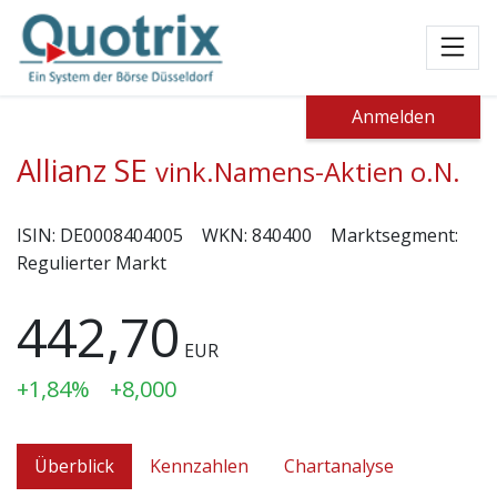
Toggl
Anmelden
Allianz SE
vink.Namens-Aktien o.N.
ISIN:
DE0008404005
WKN:
840400
Marktsegment:
Regulierter Markt
442,70
EUR
+1,84%
+8,000
Überblick
Kennzahlen
Chartanalyse