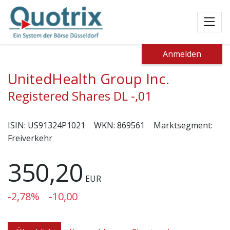
Toggl
Anmelden
UnitedHealth Group Inc.
Registered Shares DL -,01
ISIN:
US91324P1021
WKN:
869561
Marktsegment:
Freiverkehr
350,20
EUR
-2,78%
-10,00