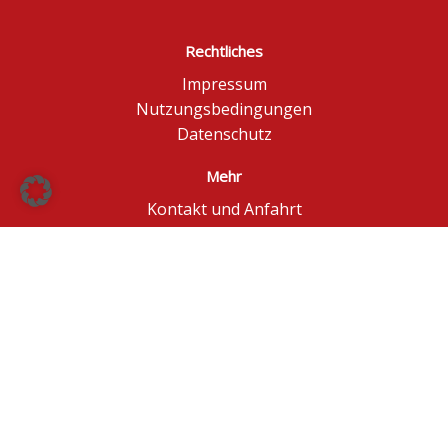
Rechtliches
Impressum
Nutzungsbedingungen
Datenschutz
Mehr
Kontakt und Anfahrt
Börse Düsseldorf
BÖAG Börsen AG
© BÖAG Börsen AG - Alle Angaben ohne Gewähr!
Kursinformationen in Echtzeit - ggf. im Browser
aktualisieren.
Powered by
GOYAX.de