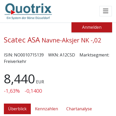
Toggl
Anmelden
Scatec ASA
Navne-Aksjer NK -,02
ISIN:
NO0010715139
WKN:
A12C5D
Marktsegment:
Freiverkehr
8,440
EUR
-1,63%
-0,1400
Überblick
Kennzahlen
Chartanalyse