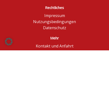
Rechtliches
Impressum
Nutzungsbedingungen
Datenschutz
Mehr
Kontakt und Anfahrt
Börse Düsseldorf
BÖAG Börsen AG
© BÖAG Börsen AG - Alle Angaben ohne Gewähr!
Kursinformationen in Echtzeit - ggf. im Browser
aktualisieren.
Powered by
GOYAX.de