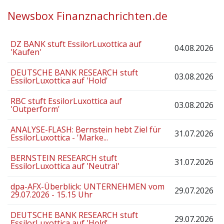
Newsbox Finanznachrichten.de
DZ BANK stuft EssilorLuxottica auf
04.08.2026
'Kaufen'
DEUTSCHE BANK RESEARCH stuft
03.08.2026
EssilorLuxottica auf 'Hold'
RBC stuft EssilorLuxottica auf
03.08.2026
'Outperform'
ANALYSE-FLASH: Bernstein hebt Ziel für
31.07.2026
EssilorLuxottica - 'Marke...
BERNSTEIN RESEARCH stuft
31.07.2026
EssilorLuxottica auf 'Neutral'
dpa-AFX-Überblick: UNTERNEHMEN vom
29.07.2026
29.07.2026 - 15.15 Uhr
DEUTSCHE BANK RESEARCH stuft
29.07.2026
EssilorLuxottica auf 'Hold'