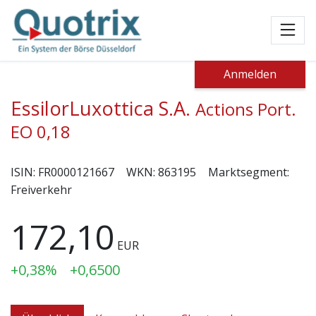
Toggl
Anmelden
EssilorLuxottica S.A.
Actions Port.
EO 0,18
ISIN:
FR0000121667
WKN:
863195
Marktsegment:
Freiverkehr
172,10
EUR
+0,38%
+0,6500