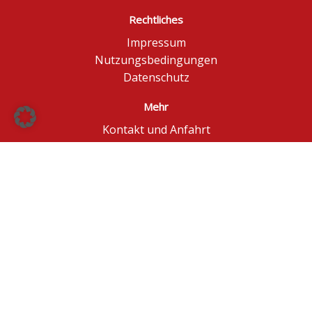
Rechtliches
Impressum
Nutzungsbedingungen
Datenschutz
Mehr
Kontakt und Anfahrt
Börse Düsseldorf
BÖAG Börsen AG
© BÖAG Börsen AG - Alle Angaben ohne Gewähr!
Kursinformationen in Echtzeit - ggf. im Browser
aktualisieren.
Powered by
GOYAX.de