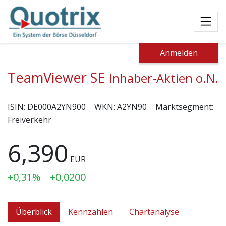
Toggl
Anmelden
TeamViewer SE
Inhaber-Aktien o.N.
ISIN:
DE000A2YN900
WKN:
A2YN90
Marktsegment:
Freiverkehr
6,390
EUR
+0,31%
+0,0200
Überblick
Kennzahlen
Chartanalyse