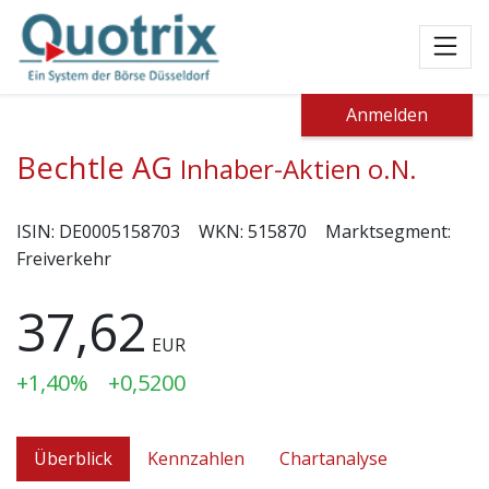
Toggl
Anmelden
Bechtle AG
Inhaber-Aktien o.N.
ISIN:
DE0005158703
WKN:
515870
Marktsegment:
Freiverkehr
37,62
EUR
+1,40%
+0,5200
Überblick
Kennzahlen
Chartanalyse