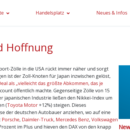
te
Handelsplatz
Neues & Infos
d Hoffnung
mport-Zölle in die USA rückt immer näher und sorgt
n ist der Zoll-Knoten für Japan inzwischen gelöst,
eal als „vielleicht das größte Abkommen, das je
ount öffentlich machte. Gegenseitige Zölle von 15
r japanischen Industrie ließen den Nikkei-Index um
en (
Toyota Motor
+12%) steigen. Dieses
rse der deutschen Autobauer anziehen, wo auf eine
:
Porsche
,
Daimler-Truck
,
Mercedes Benz
,
Volkswagen
News
 Prozent im Plus und hieven den DAX von den knapp