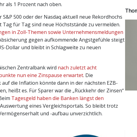
r als 1 Prozent nach oben.
Thom
der S&P 500 oder der Nasdaq aktuell neue Rekordhochs
ast Tag für Tag sind neue Höchststände zu vermelden.
ngen in Zoll-Themen sowie Unternehmensmeldungen
 Absicherung gegen aufkommende Angstgefühle steigt
US-Dollar und bleibt in Schlagweite zu neuen
äischen Zentralbank wird
nach zuletzt acht
unkte nun eine Zinspause erwartet
. Die
 auf die Inflation könnte dann in der nächsten EZB-
n, heißt es. Für Sparer war die „Rückkehr der Zinsen“
 Beim
Tagesgeld haben die Banken längst den
e Auswertung eines Vergleichsportals. So bleibt trotz
 Vermögenserhalt und -aufbau unverzichtlich.