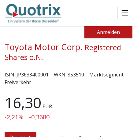
Toggl
Anmelden
Toyota Motor Corp.
Registered
Shares o.N.
ISIN:
JP3633400001
WKN:
853510
Marktsegment:
Freiverkehr
16,30
EUR
-2,21%
-0,3680