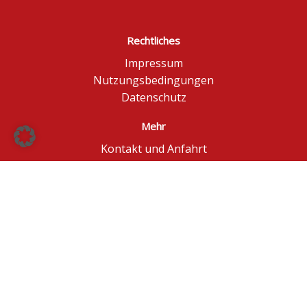
Rechtliches
Impressum
Nutzungsbedingungen
Datenschutz
Mehr
Kontakt und Anfahrt
Börse Düsseldorf
BÖAG Börsen AG
© BÖAG Börsen AG - Alle Angaben ohne Gewähr!
Kursinformationen in Echtzeit - ggf. im Browser
aktualisieren.
Powered by
GOYAX.de