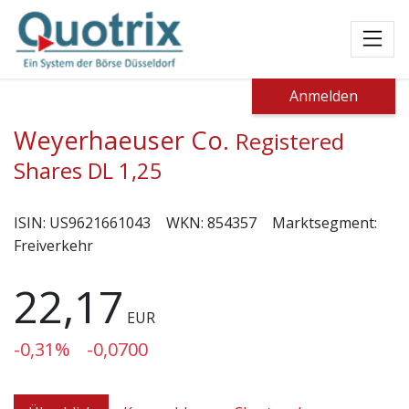
Toggl
Anmelden
Weyerhaeuser Co.
Registered
Shares DL 1,25
ISIN:
US9621661043
WKN:
854357
Marktsegment:
Freiverkehr
22,17
EUR
-0,31%
-0,0700