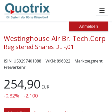
Toggl
Anmelden
Westinghouse Air Br. Tech.Corp
Registered Shares DL -,01
ISIN:
US9297401088
WKN:
896022
Marktsegment:
Freiverkehr
254,90
EUR
-0,82%
-2,100