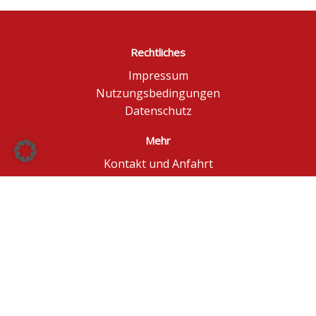
Rechtliches
Impressum
Nutzungsbedingungen
Datenschutz
Mehr
Kontakt und Anfahrt
Börse Düsseldorf
BÖAG Börsen AG
© BÖAG Börsen AG - Alle Angaben ohne Gewähr!
Kursinformationen in Echtzeit - ggf. im Browser
aktualisieren.