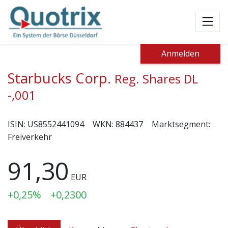
Toggl
Anmelden
Starbucks Corp.
Reg. Shares DL
-,001
ISIN:
US8552441094
WKN:
884437
Marktsegment:
Freiverkehr
91,30
EUR
+0,25%
+0,2300