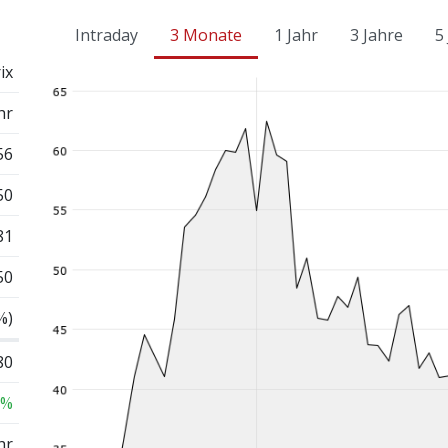
Intraday
3 Monate
1 Jahr
3 Jahre
5
ix
hr
56
50
81
50
%)
80
 %
hr