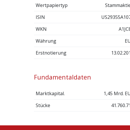
Wertpapiertyp
Stammakti
ISIN
US29355A10
WKN
A1JC
Währung
E
Erstnotierung
13.02.20
Fundamentaldaten
Marktkapital.
1,45 Mrd. E
Stücke
41.760.7