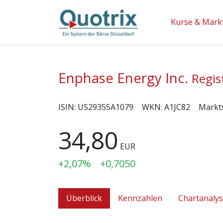
Kurse & Märk
Enphase Energy Inc.
Regis
ISIN:
US29355A1079
WKN:
A1JC82
Markt
34,80
EUR
+2,07%
+0,7050
Überblick
Kennzahlen
Chartanaly