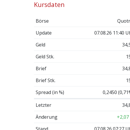
Kursdaten
Börse
Quotr
Update
07.08.26 11:40 U
Geld
34,
Geld Stk.
1
Brief
34,
Brief Stk.
1
Spread (in %)
0,2450 (0,71
Letzter
34,
Änderung
+2,07
Stand
07.08.26 07:27 U