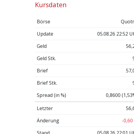
Kursdaten
Börse
Quotr
Update
05.08.26 22:52 U
Geld
56,
Geld Stk.
Brief
57,
Brief Stk.
Spread (in %)
0,8600 (1,53
Letzter
56,
Änderung
-0,60
Stand
05.08.26 22:01 U