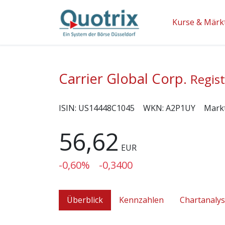
Kurse & Märk
Carrier Global Corp.
Regist
ISIN:
US14448C1045
WKN:
A2P1UY
Mark
56,62
EUR
-0,60%
-0,3400
Überblick
Kennzahlen
Chartanaly