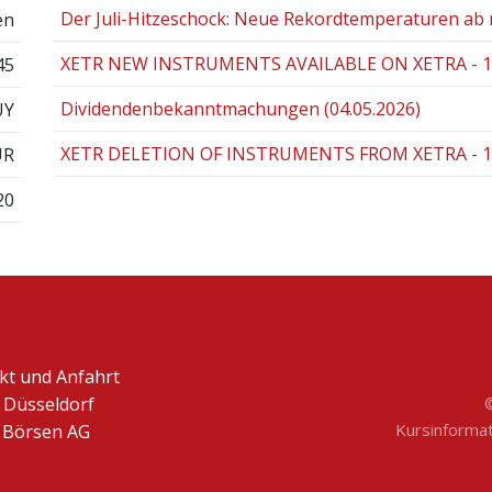
Der Juli-Hitzeschock: Neue Rekordtemperaturen ab
en
XETR NEW INSTRUMENTS AVAILABLE ON XETRA - 18
45
Dividendenbekanntmachungen (04.05.2026)
UY
XETR DELETION OF INSTRUMENTS FROM XETRA - 17.
UR
20
kt und Anfahrt
 Düsseldorf
Kursinformati
Börsen AG