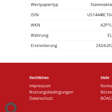
Wertpapiertyp
Stammakti
ISIN
US14448C10
WKN
A2P1
Währung
E
Erstnotierung
24.04.20
Rechtliches
Mehr
Impressum
Konta
Nutzungsbedingungen
Börse
Datenschutz
BÖAG 