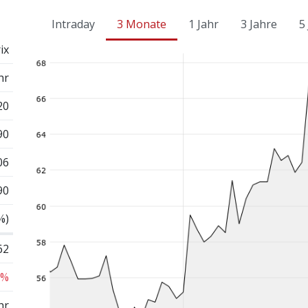
Intraday
3 Monate
1 Jahr
3 Jahre
5
ix
hr
20
90
06
90
%)
62
 %
hr