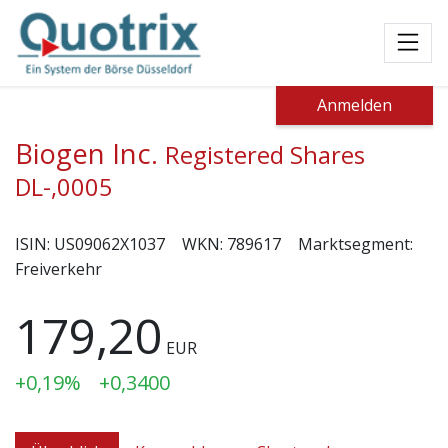
Toggl
Anmelden
Biogen Inc.
Registered Shares
DL-,0005
ISIN:
US09062X1037
WKN:
789617
Marktsegment:
Freiverkehr
179,20
EUR
+0,19%
+0,3400