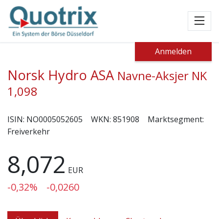
Toggl
Anmelden
Norsk Hydro ASA
Navne-Aksjer NK
1,098
ISIN:
NO0005052605
WKN:
851908
Marktsegment:
Freiverkehr
8,072
EUR
-0,32%
-0,0260