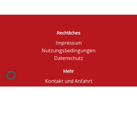
Rechtliches
Impressum
Nutzungsbedingungen
Datenschutz
Mehr
Kontakt und Anfahrt
Börse Düsseldorf
BÖAG Börsen AG
© BÖAG Börsen AG - Alle Angaben ohne Gewähr!
Kursinformationen in Echtzeit - ggf. im Browser