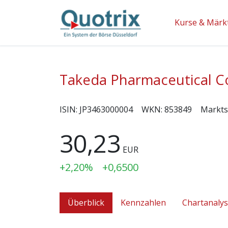
Kurse & Märk
Takeda Pharmaceutical Co
ISIN:
JP3463000004
WKN:
853849
Markt
30,23
EUR
+2,20%
+0,6500
Überblick
Kennzahlen
Chartanaly