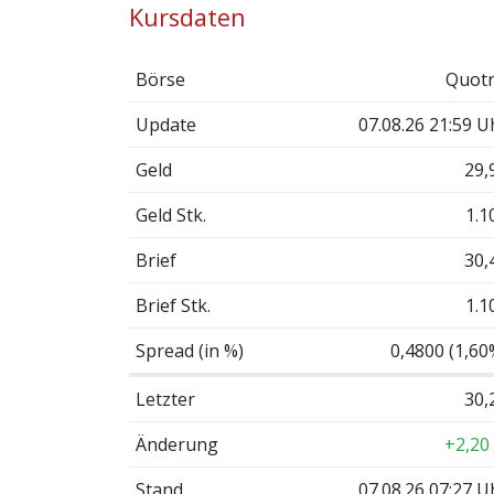
Kursdaten
Börse
Quotr
Update
07.08.26 21:59 U
Geld
29,
Geld Stk.
1.1
Brief
30,
Brief Stk.
1.1
Spread (in %)
0,4800 (1,60
Letzter
30,
Änderung
+2,20
Stand
07.08.26 07:27 U