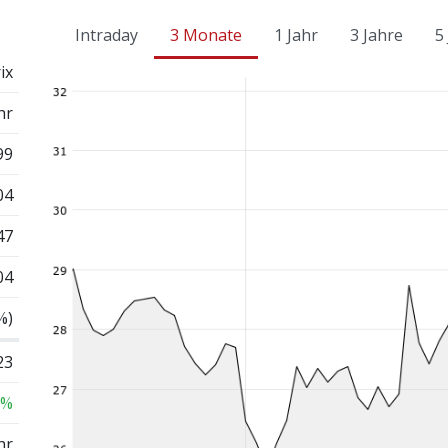
Intraday
3 Monate
1 Jahr
3 Jahre
5
ix
hr
99
04
47
04
%)
23
 %
hr