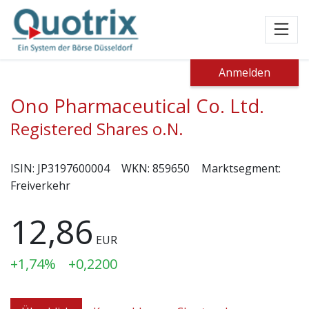
Toggl
Anmelden
Ono Pharmaceutical Co. Ltd.
Registered Shares o.N.
ISIN:
JP3197600004
WKN:
859650
Marktsegment:
Freiverkehr
12,86
EUR
+1,74%
+0,2200