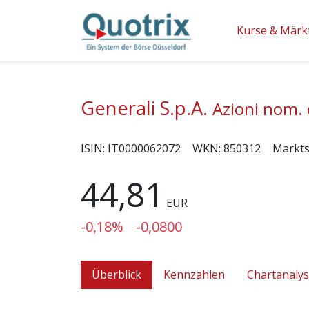
Kurse & Märk
Generali S.p.A.
Azioni nom. 
ISIN:
IT0000062072
WKN:
850312
Markt
44,81
EUR
-0,18%
-0,0800
Überblick
Kennzahlen
Chartanaly