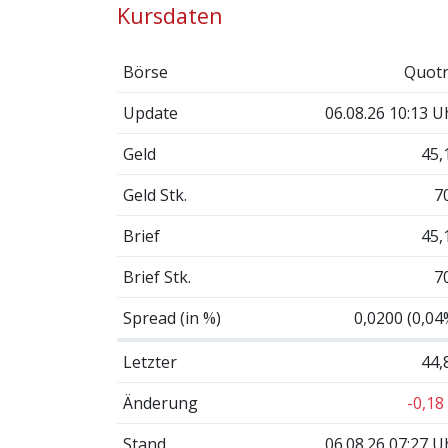
Kursdaten
Börse
Quotr
Update
06.08.26 10:13 U
Geld
45,
Geld Stk.
7
Brief
45,
Brief Stk.
7
Spread (in %)
0,0200 (0,04
Letzter
44,
Änderung
-0,18
Stand
06.08.26 07:27 U