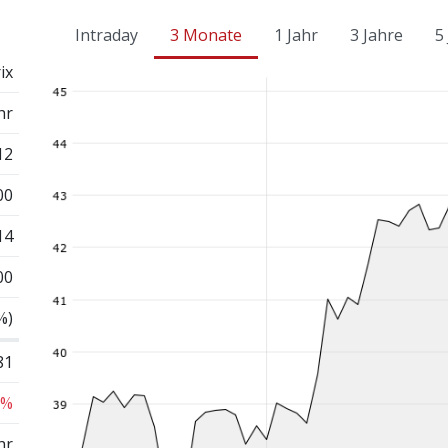
Intraday
3 Monate
1 Jahr
3 Jahre
5
ix
hr
12
00
14
00
%)
81
 %
hr