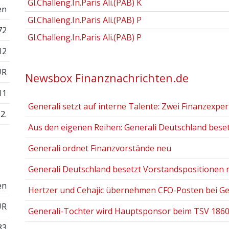
Gl.Challeng.In.Paris Ali.(PAB) K
en
Gl.Challeng.In.Paris Ali.(PAB) P
72
Gl.Challeng.In.Paris Ali.(PAB) P
12
UR
Newsbox Finanznachrichten.de
11
Generali setzt auf interne Talente: Zwei Finanzexpert
2.
Aus den eigenen Reihen: Generali Deutschland besetz
Generali ordnet Finanzvorstände neu
Generali Deutschland besetzt Vorstandspositionen 
en
Hertzer und Cehajic übernehmen CFO-Posten bei Gene
UR
Generali-Tochter wird Hauptsponsor beim TSV 18
83