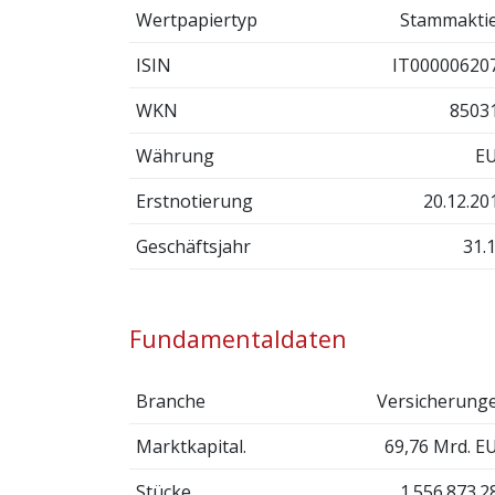
Wertpapiertyp
Stammakti
ISIN
IT00000620
WKN
8503
Währung
E
Erstnotierung
20.12.20
Geschäftsjahr
31.1
Fundamentaldaten
Branche
Versicherung
Marktkapital.
69,76 Mrd. E
Stücke
1.556.873.2