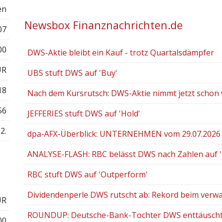
en
Newsbox Finanznachrichten.de
07
00
DWS-Aktie bleibt ein Kauf - trotz Quartalsdämpfer
UR
UBS stuft DWS auf 'Buy'
18
Nach dem Kursrutsch: DWS-Aktie nimmt jetzt schon w
56
JEFFERIES stuft DWS auf 'Hold'
2.
dpa-AFX-Überblick: UNTERNEHMEN vom 29.07.2026 -
ANALYSE-FLASH: RBC belässt DWS nach Zahlen auf 
RBC stuft DWS auf 'Outperform'
Dividendenperle DWS rutscht ab: Rekord beim verwa
UR
ROUNDUP: Deutsche-Bank-Tochter DWS enttäuscht mi
00