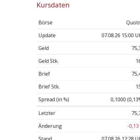
Kursdaten
Börse
Quotr
Update
07.08.26 15:00 U
Geld
75,
Geld Stk.
1
Brief
75,
Brief Stk.
1
Spread (in %)
0,1000 (0,13
Letzter
75,
Änderung
-0,13
Stand
07.08.26 12:28 U