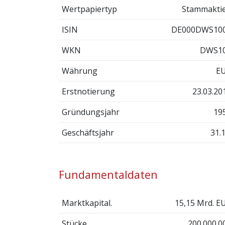
Wertpapiertyp
Stammakti
ISIN
DE000DWS10
WKN
DWS1
Währung
E
Erstnotierung
23.03.20
Gründungsjahr
19
Geschäftsjahr
31.1
Fundamentaldaten
Marktkapital.
15,15 Mrd. E
Stücke
200.000.0