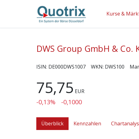
Kurse & Märk
DWS Group GmbH & Co.
ISIN:
DE000DWS1007
WKN:
DWS100
Mar
75,75
EUR
-0,13%
-0,1000
Überblick
Kennzahlen
Chartanaly