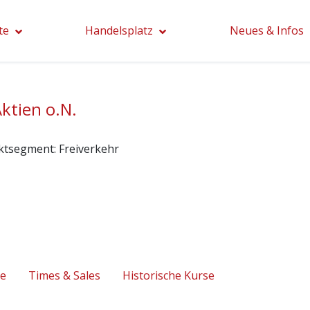
te
Handelsplatz
Neues & Infos
tien o.N.
ktsegment:
Freiverkehr
se
Times & Sales
Historische Kurse