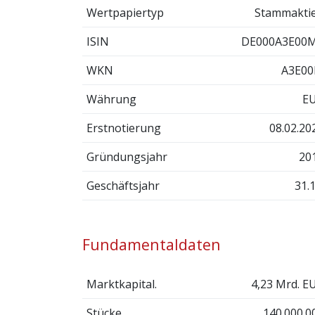
Wertpapiertyp
Stammakti
ISIN
DE000A3E00
WKN
A3E0
Währung
E
Erstnotierung
08.02.20
Gründungsjahr
20
Geschäftsjahr
31.1
Fundamentaldaten
Marktkapital.
4,23 Mrd. E
Stücke
140.000.0