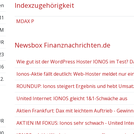
Indexzugehörigkeit
en
M1
MDAX P
0M
UR
Newsbox Finanznachrichten.de
23
Wie gut ist der WordPress Hoster IONOS im Test? Das
16
Ionos-Aktie fällt deutlich: Web-Hoster meldet nur eins
2.
ROUNDUP: Ionos steigert Ergebnis und hebt Umsatz-
United Internet: IONOS gleicht 1&1-Schwäche aus
Aktien Frankfurt: Dax mit leichtem Auftrieb - Gewin
UR
AKTIEN IM FOKUS: Ionos sehr schwach - United Inte
00