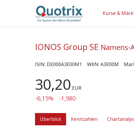
Kurse & Märk
IONOS Group SE
Namens-Ak
ISIN:
DE000A3E00M1
WKN:
A3E00M
Mar
30,20
EUR
-6,15%
-1,980
Überblick
Kennzahlen
Chartanaly