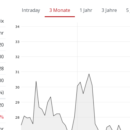
Intraday
3 Monate
1 Jahr
3 Jahre
5
ix
hr
20
00
28
00
%)
20
 %
hr