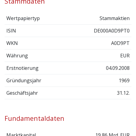
Stammdaten
Wertpapiertyp
Stammaktien
ISIN
DE000A0D9PT0
WKN
A0D9PT
Währung
EUR
Erstnotierung
04.09.2008
Gründungsjahr
1969
Geschäftsjahr
31.12.
Fundamentaldaten
Marktkapital.
19,86 Mrd. EUR