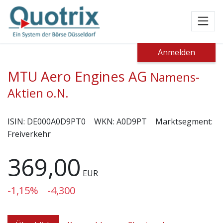
Toggl
Anmelden
MTU Aero Engines AG
Namens-
Aktien o.N.
ISIN:
DE000A0D9PT0
WKN:
A0D9PT
Marktsegment:
Freiverkehr
369,00
EUR
-1,15%
-4,300