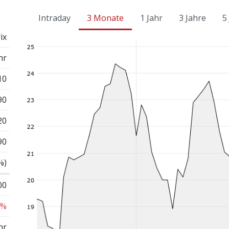
Intraday
3 Monate
1 Jahr
3 Jahre
5
ix
hr
10
90
20
90
%)
00
 %
hr