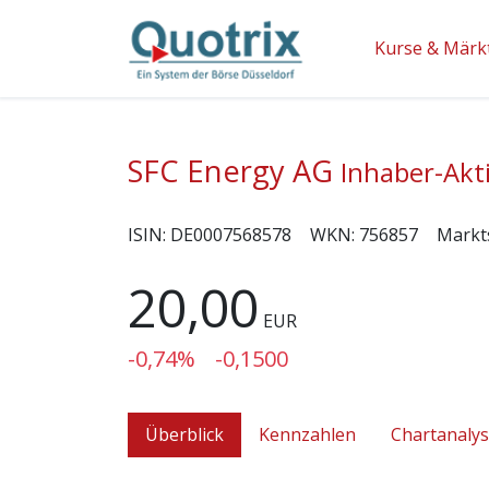
Kurse & Märk
SFC Energy AG
Inhaber-Akt
ISIN:
DE0007568578
WKN:
756857
Markt
20,00
EUR
-0,74%
-0,1500
Überblick
Kennzahlen
Chartanaly