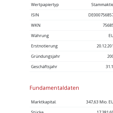
Wertpapiertyp
Stammakti
ISIN
DE00075685
WKN
7568
Währung
E
Erstnotierung
20.12.20
Gründungsjahr
20
Geschäftsjahr
31.1
Fundamentaldaten
Marktkapital.
347,63 Mio. E
Stücke
17.381.6