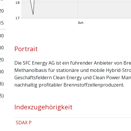
20
15
00
00
Portrait
20
Die SFC Energy AG ist ein führender Anbieter von Bre
Methanolbasis für stationäre und mobile Hybrid-St
00
Geschäftsfeldern Clean Energy und Clean Power Man
6)
nachhaltig profitabler Brennstoff­zellenproduzent.
5)
Indexzugehörigkeit
SDAX P