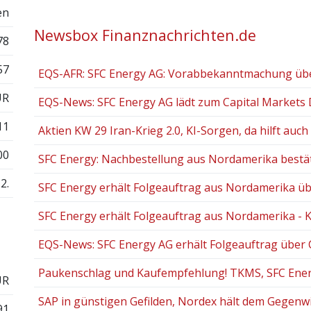
en
Newsbox Finanznachrichten.de
78
57
EQS-AFR: SFC Energy AG: Vorabbekanntmachung über d
UR
EQS-News: SFC Energy AG lädt zum Capital Markets D
11
Aktien KW 29 Iran-Krieg 2.0, KI-Sorgen, da hilft auch k
00
SFC Energy: Nachbestellung aus Nordamerika bestät
2.
SFC Energy erhält Folgeauftrag aus Nordamerika über
SFC Energy erhält Folgeauftrag aus Nordamerika - K
EQS-News: SFC Energy AG erhält Folgeauftrag über CA
Paukenschlag und Kaufempfehlung! TKMS, SFC Energ
UR
SAP in günstigen Gefilden, Nordex hält dem Gegenwin
91